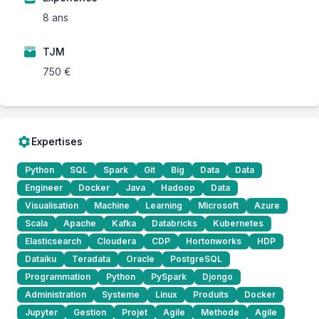
8 ans
TJM
750 €
Expertises
Python
SQL
Spark
Git
Big
Data
Data
Engineer
Docker
Java
Hadoop
Data
Visualisation
Machine
Learning
Microsoft
Azure
Scala
Apache
Kafka
Databricks
Kubernetes
Elasticsearch
Cloudera
CDP
Hortonworks
HDP
Dataiku
Teradata
Oracle
PostgreSQL
Programmation
Python
PySpark
Djongo
Administration
Systeme
Linux
Produits
Docker
Jupyter
Gestion
Projet
Agile
Methode
Agile