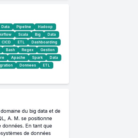
Data
Pipeline
Hadoop
Airflow
Scala
Big
Data
CICD
ETL
Dashboarding
Bash
Regex
Gestion
ure
Apache
Spark
Data
egration
Donnees
ETL
 domaine du big data et de 
, A. M. se positionne 
 données. En tant que 
cosystèmes de données 