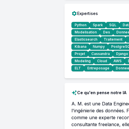
Expertises
Python
Spark
SQL
Dat
Modelisation
Des
Donne
Elasticsearch
Traitement
Kibana
Numpy
PostgreS
Projet
Cassandra
Django
Modeling
Cloud
AWS
ELT
Entreposage
Donne
Ce qu'en pense notre IA
A. M. est une Data Enginee
l'ingénierie des données.
comme une experte reconnu
consultante freelance, el