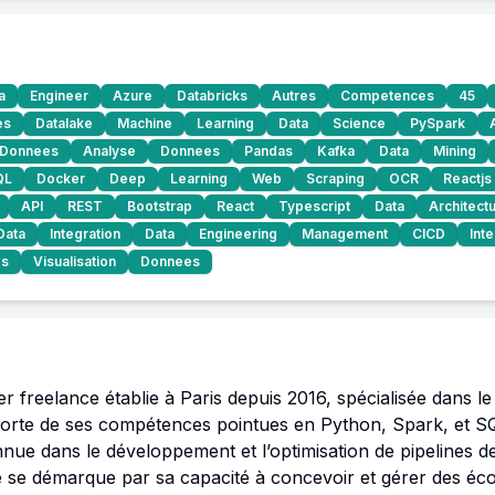
a
Engineer
Azure
Databricks
Autres
Competences
45
es
Datalake
Machine
Learning
Data
Science
PySpark
Donnees
Analyse
Donnees
Pandas
Kafka
Data
Mining
QL
Docker
Deep
Learning
Web
Scraping
OCR
Reactjs
API
REST
Bootstrap
React
Typescript
Data
Architect
Data
Integration
Data
Engineering
Management
CICD
Int
es
Visualisation
Donnees
r freelance établie à Paris depuis 2016, spécialisée dans le
 Forte de ses compétences pointues en Python, Spark, et SQL
e dans le développement et l’optimisation de pipelines de
le se démarque par sa capacité à concevoir et gérer des é