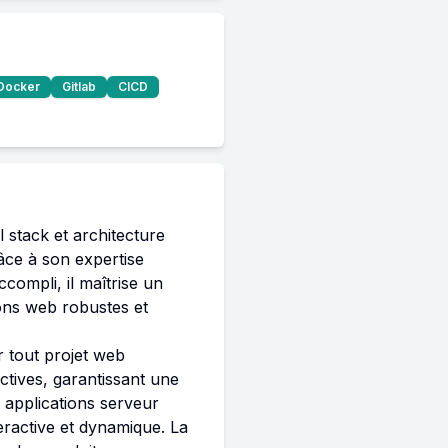
Docker
Gitlab
CICD
stack et architecture 
âce à son expertise 
ompli, il maîtrise un 
ons web robustes et 
 tout projet web 
ctives, garantissant une 
 applications serveur 
eractive et dynamique. La 