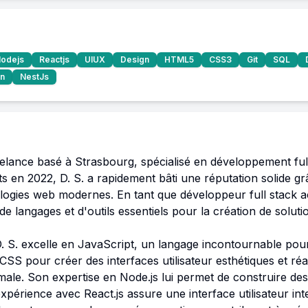
odejs
Reactjs
UIUX
Design
HTML5
CSS3
Git
SQL
n
NestJs
eelance basé à Strasbourg, spécialisé en développement full 
ts en 2022, D. S. a rapidement bâti une réputation solide gr
ologies web modernes. En tant que développeur full stack acc
 langages et d'outils essentiels pour la création de soluti
 S. excelle en JavaScript, un langage incontournable pour
dCSS pour créer des interfaces utilisateur esthétiques et réa
imale. Son expertise en Node.js lui permet de construire des
xpérience avec React.js assure une interface utilisateur int