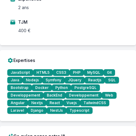
2 ans
TJM
400 €
Expertises
JavaScript
HTML5
CSS3
PHP
MySQL
Git
Java
Nodejs
Symfony
JQuery
Reactjs
SQL
Bootstrap
Docker
Python
PostgreSQL
Developpement
BackEnd
Developpement
Web
Angular
Nextjs
React
Vuejs
TailwindCSS
Laravel
Django
NestJs
Typescript