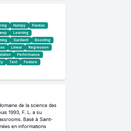
ring
Numpy
Pandas
eep
Learning
ning
Gardient
Boosting
sso
Linear
Regression
dation
Performance
cy
Text
Feature
domaine de la science des 
is 1993, F. L. a su 
assrooms. Basé à Saint-
ées en informations 