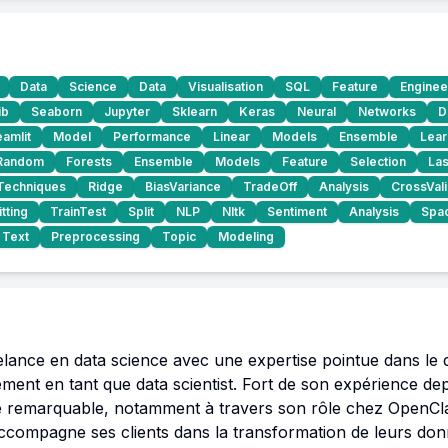
Data
Science
Data
Visualisation
SQL
Feature
Enginee
ib
Seaborn
Jupyter
Sklearn
Keras
Neural
Networks
D
eamlit
Model
Performance
Linear
Models
Ensemble
Lear
Random
Forests
Ensemble
Models
Feature
Selection
La
Techniques
Ridge
BiasVariance
TradeOff
Analysis
CrossVali
tting
TrainTest
Split
NLP
Nltk
Sentiment
Analysis
Spa
Text
Preprocessing
Topic
Modeling
eelance en data science avec une expertise pointue dans le 
ment en tant que data scientist. Fort de son expérience depu
re remarquable, notamment à travers son rôle chez OpenCl
compagne ses clients dans la transformation de leurs donn