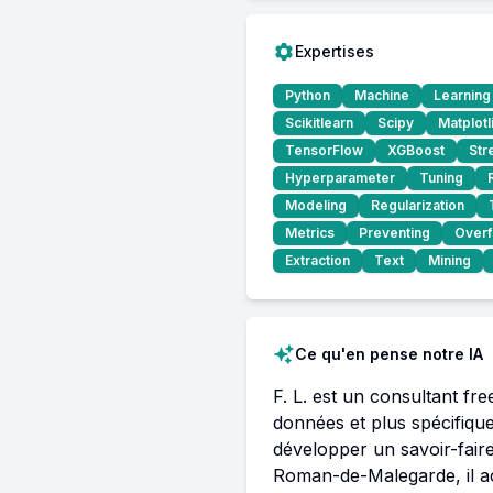
Expertises
Python
Machine
Learning
Scikitlearn
Scipy
Matplotl
TensorFlow
XGBoost
Str
Hyperparameter
Tuning
Modeling
Regularization
Metrics
Preventing
Overfi
Extraction
Text
Mining
Ce qu'en pense notre IA
F. L. est un consultant fr
données et plus spécifique
développer un savoir-fai
Roman-de-Malegarde, il ac