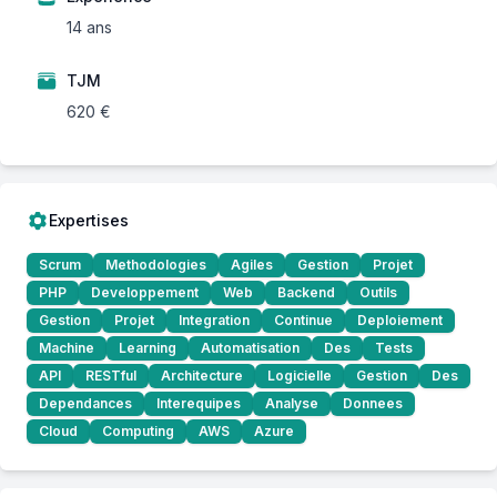
14 ans
TJM
620 €
Expertises
Scrum
Methodologies
Agiles
Gestion
Projet
PHP
Developpement
Web
Backend
Outils
Gestion
Projet
Integration
Continue
Deploiement
Machine
Learning
Automatisation
Des
Tests
API
RESTful
Architecture
Logicielle
Gestion
Des
Dependances
Interequipes
Analyse
Donnees
Cloud
Computing
AWS
Azure