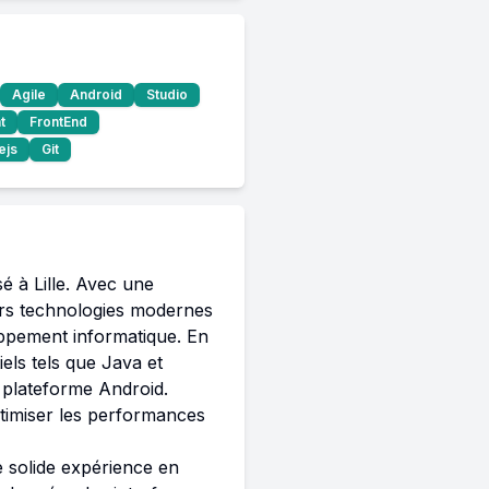
Agile
Android
Studio
t
FrontEnd
ejs
Git
 à Lille. Avec une 
urs technologies modernes 
ppement informatique. En 
ls tels que Java et 
 plateforme Android. 
timiser les performances 
 solide expérience en 