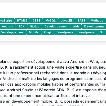
vaScript
HTML5
CSS3
MySQL
JavaJEE
SASS
Methode
Android
SDK
GitHub
Developpement
Web
Developpemen
Developpement
Mobile
Plugin
Wordpress
Wordpress
Nod
reelance expert en développement Java Android et Web, basé
 B. K. a rapidement acquis une vaste expertise dans plusie
t de lui un professionnel recherché dans le monde du dévelo
Android, il maîtrise les langages de programmation essentie
créer des applications mobiles fiables et performantes sur la
ec Android Studio et l'Android SDK, B. K. est capable d'op
urant une expérience utilisateur fluide et intuitive.

tise en développement mobile, B. K. possède également une