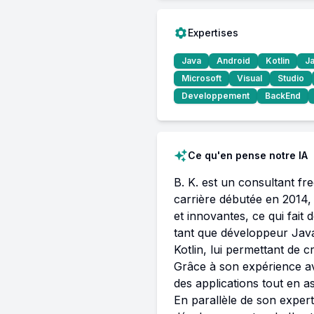
Expertises
Java
Android
Kotlin
Ja
Microsoft
Visual
Studio
Developpement
BackEnd
Ce qu'en pense notre IA
B. K. est un consultant f
carrière débutée en 2014,
et innovantes, ce qui fai
tant que développeur Java 
Kotlin, lui permettant de 
Grâce à son expérience av
des applications tout en ass
En parallèle de son exper