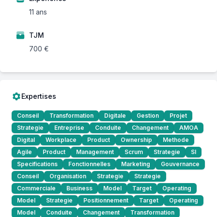
11 ans
TJM
700 €
Expertises
Conseil
Transformation
Digitale
Gestion
Projet
Strategie
Entreprise
Conduite
Changement
AMOA
Digital
Workplace
Product
Ownership
Methode
Agile
Product
Management
Scrum
Strategie
SI
Specifications
Fonctionnelles
Marketing
Gouvernance
Conseil
Organisation
Strategie
Strategie
Commerciale
Business
Model
Target
Operating
Model
Strategie
Positionnement
Target
Operating
Model
Conduite
Changement
Transformation