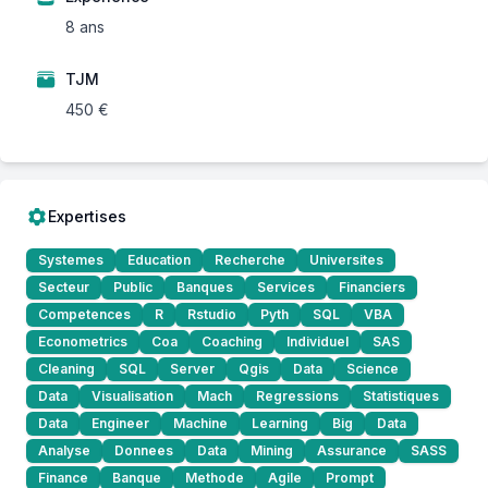
8 ans
TJM
450 €
Expertises
Systemes
Education
Recherche
Universites
Secteur
Public
Banques
Services
Financiers
Competences
R
Rstudio
Pyth
SQL
VBA
Econometrics
Coa
Coaching
Individuel
SAS
Cleaning
SQL
Server
Qgis
Data
Science
Data
Visualisation
Mach
Regressions
Statistiques
Data
Engineer
Machine
Learning
Big
Data
Analyse
Donnees
Data
Mining
Assurance
SASS
Finance
Banque
Methode
Agile
Prompt